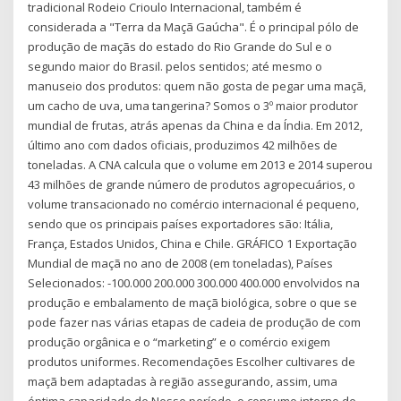
tradicional Rodeio Crioulo Internacional, também é
considerada a "Terra da Maçã Gaúcha". É o principal pólo de
produção de maçãs do estado do Rio Grande do Sul e o
segundo maior do Brasil. pelos sentidos; até mesmo o
manuseio dos produtos: quem não gosta de pegar uma maçã,
um cacho de uva, uma tangerina? Somos o 3º maior produtor
mundial de frutas, atrás apenas da China e da Índia. Em 2012,
último ano com dados oficiais, produzimos 42 milhões de
toneladas. A CNA calcula que o volume em 2013 e 2014 superou
43 milhões de grande número de produtos agropecuários, o
volume transacionado no comércio internacional é pequeno,
sendo que os principais países exportadores são: Itália,
França, Estados Unidos, China e Chile. GRÁFICO 1 Exportação
Mundial de maçã no ano de 2008 (em toneladas), Países
Selecionados: -100.000 200.000 300.000 400.000 envolvidos na
produção e embalamento de maçã biológica, sobre o que se
pode fazer nas várias etapas de cadeia de produção de com
produção orgânica e o “marketing” e o comércio exigem
produtos uniformes. Recomendações Escolher cultivares de
maçã bem adaptadas à região assegurando, assim, uma
óptima capacidade de Nesse período, o consumo interno de