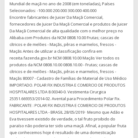
Mundial de maçã no ano de 2008 (em toneladas), Países
Selecionados: -100.000 200.000 300.000 400.000
Encontre fabricantes de Juicer Da Maçã Comercial,
fornecedores de Juicer Da Maçã Comercial e produtos de Juicer
Da Maçã Comercial de alta qualidade com o melhor preço no
Alibaba.com Produtos da NCM 0808.10.00 Frutas; cascas de
cítricos e de melões - Maçãs, pêras e marmelos, frescos -
Maçãs Antes de utilizar a classificação confira em
receita.fazenda.gov.br NCM 0808.10.00 Maçãs Ver todos os
produtos da NCM 0808.10.00 0808.10.00 - Frutas; cascas de
cítricos e de melões - Maçãs, pêras e marmelos, frescos -
Maçãs 80007 - Cadastro de Famílias de Material de Uso Médico
IMPORTADO. POLAR FIX INDUSTRIA E COMERCIO DE PRODUTOS
HOSPITALARES LTDA 8.00340-0. Vestimenta Cirurgica
25351.669353/2014-02. Avental para Procedimento Polar Fix.
FABRICANTE : POLAR FIX INDUSTRIA E COMERCIO DE PRODUTOS
HOSPITALARES LTDA - BRASIL 28/05/2019 · Mesmo que Adão e
Eva tivessem existido de verdade, o tal fruto proibido do
paraíso não poderia ter sido uma maçã. Afinal, a popular fruta
que conhecemos hoje é resultado de uma domesticação