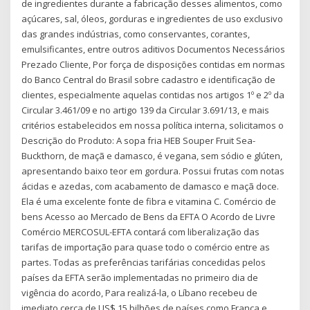
de ingredientes durante a fabricação desses alimentos, como
açúcares, sal, óleos, gorduras e ingredientes de uso exclusivo
das grandes indústrias, como conservantes, corantes,
emulsificantes, entre outros aditivos Documentos Necessários
Prezado Cliente, Por força de disposições contidas em normas
do Banco Central do Brasil sobre cadastro e identificação de
clientes, especialmente aquelas contidas nos artigos 1º e 2º da
Circular 3.461/09 e no artigo 139 da Circular 3.691/13, e mais
critérios estabelecidos em nossa política interna, solicitamos o
Descrição do Produto: A sopa fria HEB Souper Fruit Sea-
Buckthorn, de maçã e damasco, é vegana, sem sódio e glúten,
apresentando baixo teor em gordura. Possui frutas com notas
ácidas e azedas, com acabamento de damasco e maçã doce.
Ela é uma excelente fonte de fibra e vitamina C. Comércio de
bens Acesso ao Mercado de Bens da EFTA O Acordo de Livre
Comércio MERCOSUL-EFTA contará com liberalização das
tarifas de importação para quase todo o comércio entre as
partes. Todas as preferências tarifárias concedidas pelos
países da EFTA serão implementadas no primeiro dia de
vigência do acordo, Para realizá-la, o Líbano recebeu de
imediato cerca de US$ 15 bilhões de países como França e