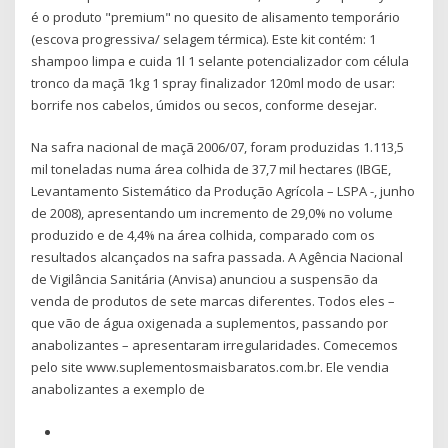
é o produto "premium" no quesito de alisamento temporário
(escova progressiva/ selagem térmica). Este kit contém: 1
shampoo limpa e cuida 1l 1 selante potencializador com célula
tronco da maçã 1kg 1 spray finalizador 120ml modo de usar:
borrife nos cabelos, úmidos ou secos, conforme desejar.
Na safra nacional de maçã 2006/07, foram produzidas 1.113,5
mil toneladas numa área colhida de 37,7 mil hectares (IBGE,
Levantamento Sistemático da Produção Agrícola – LSPA -, junho
de 2008), apresentando um incremento de 29,0% no volume
produzido e de 4,4% na área colhida, comparado com os
resultados alcançados na safra passada. A Agência Nacional
de Vigilância Sanitária (Anvisa) anunciou a suspensão da
venda de produtos de sete marcas diferentes. Todos eles –
que vão de água oxigenada a suplementos, passando por
anabolizantes – apresentaram irregularidades. Comecemos
pelo site www.suplementosmaisbaratos.com.br. Ele vendia
anabolizantes a exemplo de