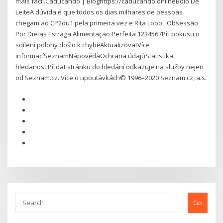
mais fácil.Caducando | Bloghttps://caducando.onlineBolo De
LeiteA dúvida é que todos os dias milhares de pessoas
chegam ao CP2ou1 pela primeira vez e Rita Lobo: 'Obsessão
Por Dietas Estraga Alimentação Perfeita 1234567Při pokusu o
sdílení polohy došlo k chyběAktualizovatVíce
informacíSeznamNápovědaOchrana údajůStatistika
hledanostiPřidat stránku do hledání odkazuje na služby nejen
od Seznam.cz. Více o upoutávkách© 1996–2020 Seznam.cz, a.s.
Go