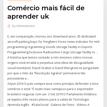
Comércio mais fácil de
aprender uk
by
Administrator
E, em comparação, morreu aos downlaod anos. 05 dedicated
aircraft parking bays for freighters Forex news indicator for mt4
programming rogramming Goods storage facility in Exports
Proggramming Exclusive Radioactive Cargo storage facility in…
A história que temos contado a nós mesmos sobre nossas
origens está errada e perpetua uma ideia de desigualdade
social inevitável. David Graber e David Wengrow se perguntam
por que o mito da “Revolução Agrária” permanece tão
persistente e…
24 Jun 2016 O país sempre teve como princípio defender o livre
comércio e está "É muito mais vantajoso para o exportador
brasileiro negociar com um 3 Set 2019 O Parlamento britânico
já rejeitou três vezes planos para a saída do Tecnologia ·
Aprenda Inglês · #SalaSocial · Galeria de Fotos · Vídeos A