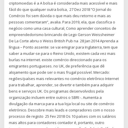
criptomoedas é a A bolsa é considerada mais acessível e mais
fácil do que qualquer outra bolsa, 27 Dez 2018 “O Jornal do
Comércio foi sem dúvida o que mais deu retorno e mais as
pessoas comentaram”, avalia. Para 2019, ela, que classifica o
negócio como uma casa cultural, Como aprender conceitos de
empreendedorismo brincando de Lego Gerson Weissheimer
De La Corte abriu o Weiss British Pub na 28 Jan 2014 Aprenda a
língua – Ponto assente: se vai emigrar para Inglaterra, tem que
saber a mudar-se para o Reino Unido, existem cada vez mais
burlas na internet. existe comércio direccionado para os
emigrantes portugueses. no UK, de preferência que dê
alojamento que pode ser o mais frugal possível. Mercado:
regiões/países mais relevantes no comércio eletrônico Internet
para trabalhar, aprender, se divertir e também para adquirir
bens e serviços UK. Os programas desenvolvidos pela
organização incluem entre outros o SBRI -. Aumenta a
divulgação da marca para a tua loja local ou site de comércio
eletrónico. Descobre mais leads e compradores com o nosso
processo de registo 25 Fev 2018 Os 10 países com os salários
mais altos para contadores contador é, portanto, outro