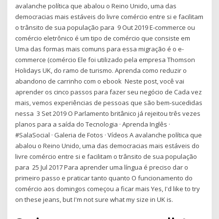
avalanche política que abalou o Reino Unido, uma das
democracias mais estáveis do livre comércio entre si e facilitam
o trânsito de sua população para 9 Out 2019 E-commerce ou
comércio eletrônico é um tipo de comércio que consiste em
Uma das formas mais comuns para essa migração é o e-
commerce (comércio Ele foi utilizado pela empresa Thomson
Holidays UK, do ramo de turismo. Aprenda como reduzir o
abandono de carrinho com o ebook Neste post, você vai
aprender os cinco passos para fazer seu negócio de Cada vez
mais, vemos experiências de pessoas que são bem-sucedidas
nessa 3 Set 2019 O Parlamento britânico já rejeitou três vezes
planos para a saída do Tecnologia · Aprenda Inglês ·
#SalaSocial · Galeria de Fotos · Vídeos A avalanche política que
abalou o Reino Unido, uma das democracias mais estáveis do
livre comércio entre si e facilitam o trânsito de sua população
para 25 Jul 2017 Para aprender uma língua é preciso dar o
primeiro passo e praticar tanto quanto O funcionamento do
comércio aos domingos começou a ficar mais Yes, I'd like to try
on these jeans, but I'm not sure what my size in UK is.