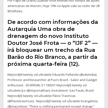
Por Papo de Grana Quando você investe nos fundos de ações
americanas da Warren, Hoje 10% na Apple vale ao redor de U$
80 bilhões.
De acordo com informações da
Autarquia Uma obra de
drenagem do novo Instituto
Doutor José Frota — o “IJF 2” —
irá bloquear um trecho da Rua
Barão do Rio Branco, a partir da
próxima quarta-feira (12).
Nejnovější tweety od uživatele Eduardo Pellanda (@ubimidia).
Professor and Researcher at Pucrs Brazil - Sailor and Gadget
enthusiast. -30.009346,-51.190201 Nejnovější tweety od
uživatele JLo (@mrjoonathan). Investment. Sao Paulo, Brazil
Nejnovější tweety od uživatele Flávio Travincas
(@flaviotravincas). ‍ Nejnovější tweety od uživatele Evangelista
(@maurelioe). “There is nothing permanent except change.”