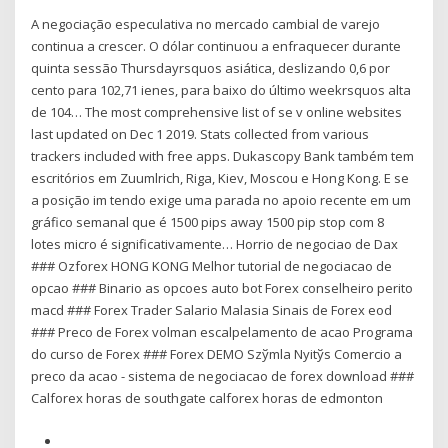
A negociação especulativa no mercado cambial de varejo
continua a crescer. O dólar continuou a enfraquecer durante
quinta sessão Thursdayrsquos asiática, deslizando 0,6 por
cento para 102,71 ienes, para baixo do último weekrsquos alta
de 104… The most comprehensive list of se v online websites
last updated on Dec 1 2019. Stats collected from various
trackers included with free apps. Dukascopy Bank também tem
escritórios em Zuumlrich, Riga, Kiev, Moscou e Hong Kong. E se
a posição im tendo exige uma parada no apoio recente em um
gráfico semanal que é 1500 pips away 1500 pip stop com 8
lotes micro é significativamente… Horrio de negociao de Dax
### Ozforex HONG KONG Melhor tutorial de negociacao de
opcao ### Binario as opcoes auto bot Forex conselheiro perito
macd ### Forex Trader Salario Malasia Sinais de Forex eod
### Preco de Forex volman escalpelamento de acao Programa
do curso de Forex ### Forex DEMO Szўmla Nyitўs Comercio a
preco da acao - sistema de negociacao de forex download ###
Calforex horas de southgate calforex horas de edmonton