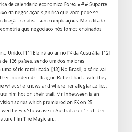
rica de calendario economico Forex ### Suporte
ixo da negociação significa que você pode se
 direção do ativo sem complicações. Meu ditado
a geometria que negociaco nós fomos ensinados
o Unido. [11] Ele irá ao ar no FX da Austrália. [12]
 de 126 países, sendo um dos maiores
ma série roteirizada. [13] No Brasil, a série vai
t their murdered colleague Robert had a wife they
ne what she knows and where her allegiance lies,
uts him hot on their trail. Mr Inbetween is an
vision series which premiered on FX on 25
lowed by Fox Showcase in Australia on 1 October
eature film The Magician, …