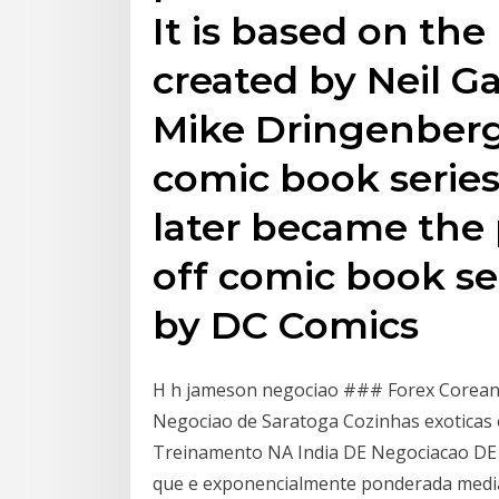
It is based on th
created by Neil G
Mike Dringenberg
comic book serie
later became the 
off comic book se
by DC Comics
H h jameson negociao ### Forex Corea
Negociao de Saratoga Cozinhas exotica
Treinamento NA India DE Negociacao DE 
que e exponencialmente ponderada medi