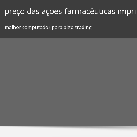
Skip
preço das ações farmacêuticas impr
to
content
melhor computador para algo trading