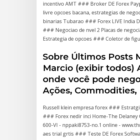
incentivo AMT ### Broker DE Forex Payp
livre opcoes bacana, estrategias de neg
binarias Tubarao ### Forex LIVE India D
### Negociao de nvel 2 Placas de negoc
Estrategia de opcoes ### Coletor de fig
Sobre Últimos Posts 
Marcio (exibir todos)
onde você pode negoc
Ações, Commodities,
Russell klein empresa forex ### Estratg
### Forex nedir inci Home-The Delaney C
600-VI - nppaki8753-no.1 online - www.t
aes trial grtis ### Teste DE Forex Soft