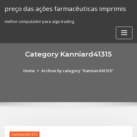
Skip
preço das ações farmacêuticas imprimis
to
content
melhor computador para algo trading
Category Kanniard41315
Home
Archive by category "Kanniard41315"
Kanniard41315