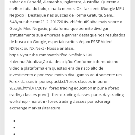
saber de Canadá, Alemanha, Inglaterra, Austrália. Querem a
melhor fatia do bolo, e nada menos. Ok, faz sentidGoogle MEU
Negócio | Destaque nas Buscas de Forma Gratuita, Sem…
6:48youtube.com23. 2. 201720 tis. zhlédnutíSaiba mais sobre o
Google Meu Negócio, plataforma que permite divulgar
gratuitamente sua empresa e ganhar destaque nos resultados
de busca do Google, especiaInscritos Vejam ESSE Video!
NXNext ou NX Next - Nossa análise…
https://youtube.com/watchPřed 6 měsíci6 196
zhlédnutíAtualização da descrição: Conforme informado no
vídeo a plataforma em questão era de risco alto de
investimento e por esse motivo divulgamos aqui somente um
Forex classes in punespackt.cf/forex-classes-in-pune-
932386.html3/1/2019 · forex trading education in pune [forex
trading classes pune] - forex trading classes pune. day trading
workshop - marathi - forex trading classes pune.Foreign
exchange market (literature