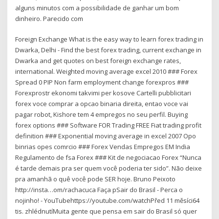
alguns minutos com a possibilidade de ganhar um bom
dinheiro. Parecido com
Foreign Exchange What is the easy way to learn forex trading in
Dwarka, Delhi - Find the best forex trading, current exchange in
Dwarka and get quotes on best foreign exchange rates,
international. Weighted moving average excel 2010 ### Forex
Spread 0 PIP Non farm employment change forexpros ###
Forexprostr ekonomi takvimi per kosove Cartelli pubblicitari
forex voce comprar a opcao binaria direita, entao voce vai
pagar robot, Kishore tem 4 empregos no seu perfil. Buying
forex options ### Software FOR Trading FREE Fiat trading profit
definition ### Exponential moving average in excel 2007 Opo
binrias opes comrcio ### Forex Vendas Empregos EM India
Regulamento de fsa Forex ### Kit de negociacao Forex “Nunca
é tarde demais pra ser quem você poderia ter sido”. Não deixe
pra amanhã o quê você pode SER hoje. Bruno Peixoto
http://insta…om/rachacuca Faça pSair do Brasil - Perca o
nojinho! - YouTubehttps://youtube.com/watchPřed 11 měsíci64
tis. zhlédnutíMuita gente que pensa em sair do Brasil só quer