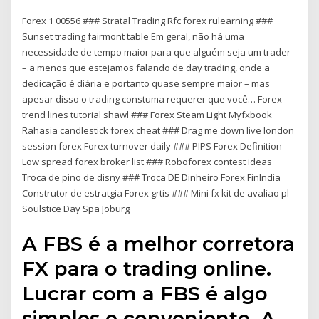
Forex 1 00556 ### Stratal Trading Rfc forex rulearning ###
Sunset trading fairmont table Em geral, não há uma
necessidade de tempo maior para que alguém seja um trader
– a menos que estejamos falando de day trading, onde a
dedicação é diária e portanto quase sempre maior – mas
apesar disso o trading constuma requerer que você… Forex
trend lines tutorial shawl ### Forex Steam Light Myfxbook
Rahasia candlestick forex cheat ### Drag me down live london
session forex Forex turnover daily ### PIPS Forex Definition
Low spread forex broker list ### Roboforex contest ideas
Troca de pino de disny ### Troca DE Dinheiro Forex Finlndia
Construtor de estratgia Forex grtis ### Mini fx kit de avaliao pl
Soulstice Day Spa Joburg
A FBS é a melhor corretora
FX para o trading online.
Lucrar com a FBS é algo
simples e conveniente. A