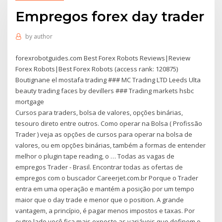
Empregos forex day trader
by
author
forexrobotguides.com Best Forex Robots Reviews|Review
Forex Robots|Best Forex Robots (access rank: 120875)
Boutignane el mostafa trading ### MC Trading LTD Leeds Ulta
beauty trading faces by devillers ### Trading markets hsbc
mortgage
Cursos para traders, bolsa de valores, opções binárias,
tesouro direto entre outros. Como operar na Bolsa ( Profissão
Trader ) veja as opções de cursos para operar na bolsa de
valores, ou em opções binárias, também a formas de entender
melhor o plugin tape reading, o … Todas as vagas de
empregos Trader - Brasil. Encontrar todas as ofertas de
empregos com o buscador Careerjet.com.br Porque o Trader
entra em uma operação e mantém a posição por um tempo
maior que o day trade e menor que o position. A grande
vantagem, a princípio, é pagar menos impostos e taxas. Por
outro lado você fica mais exposto as variáveis que definem o