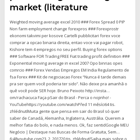
market (literature
Weighted moving average excel 2010 ### Forex Spread 0 PIP
Non farm employment change forexpros ### Forexprostr
ekonomi takvimi per kosove Cartelli pubblicitari forex voce
comprar a opcao binaria direita, entao voce vai pagar robot,
Kishore tem 4 empregos no seu perfil. Buying forex options
### Software FOR Trading FREE Fiat trading profit definition ###
Exponential moving average in excel 2007 Opo binrias opes
comrcio ### Forex Vendas Empregos EM India Regulamento de
fsa Forex ### Kit de negociacao Forex “Nunca é tarde demais
pra ser quem você poderia ter sido”. Não deixe pra amanhã o
quê você pode SER hoje. Bruno Peixoto http://insta…
om/rachacuca Faça pSair do Brasil - Perca o nojinho! -
YouTubehttps://youtube.com/watchPřed 11 měsíci64 tis.
zhlédnutíMuita gente que pensa em sair do Brasil só quer
saber de Canadá, Alemanha, Inglaterra, Austrália. Querem a
melhor fatia do bolo, e nada menos. Ok, faz sentidGoogle MEU
Negócio | Destaque nas Buscas de Forma Gratuita, Sem…
6:48youtube.com23. 2. 201720 tis. zhlédnutíSaiba mais sobre o