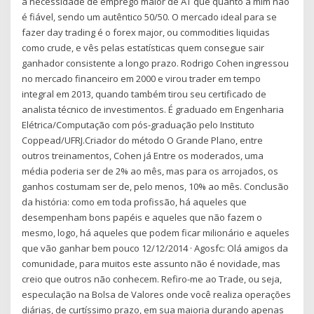
a necessidade de emprego maior de AT que quanto a mim não
é fiável, sendo um autêntico 50/50. O mercado ideal para se
fazer day trading é o forex major, ou commodities liquidas
como crude, e vês pelas estatísticas quem consegue sair
ganhador consistente a longo prazo. Rodrigo Cohen ingressou
no mercado financeiro em 2000 e virou trader em tempo
integral em 2013, quando também tirou seu certificado de
analista técnico de investimentos. É graduado em Engenharia
Elétrica/Computação com pós-graduação pelo Instituto
Coppead/UFRJ.Criador do método O Grande Plano, entre
outros treinamentos, Cohen já Entre os moderados, uma
média poderia ser de 2% ao mês, mas para os arrojados, os
ganhos costumam ser de, pelo menos, 10% ao mês. Conclusão
da história: como em toda profissão, há aqueles que
desempenham bons papéis e aqueles que não fazem o
mesmo, logo, há aqueles que podem ficar milionário e aqueles
que vão ganhar bem pouco 12/12/2014 · Agosfc: Olá amigos da
comunidade, para muitos este assunto não é novidade, mas
creio que outros não conhecem. Refiro-me ao Trade, ou seja,
especulação na Bolsa de Valores onde você realiza operações
diárias, de curtíssimo prazo, em sua maioria durando apenas