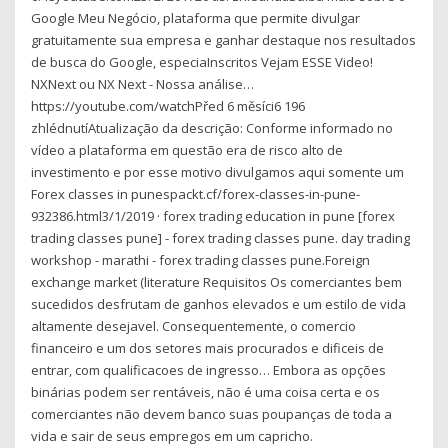
Google Meu Negócio, plataforma que permite divulgar
gratuitamente sua empresa e ganhar destaque nos resultados
de busca do Google, especiaInscritos Vejam ESSE Video!
NXNext ou NX Next - Nossa análise…
https://youtube.com/watchPřed 6 měsíci6 196
zhlédnutíAtualização da descrição: Conforme informado no
vídeo a plataforma em questão era de risco alto de
investimento e por esse motivo divulgamos aqui somente um
Forex classes in punespackt.cf/forex-classes-in-pune-
932386.html3/1/2019 · forex trading education in pune [forex
trading classes pune] - forex trading classes pune. day trading
workshop - marathi - forex trading classes pune.Foreign
exchange market (literature Requisitos Os comerciantes bem
sucedidos desfrutam de ganhos elevados e um estilo de vida
altamente desejavel. Consequentemente, o comercio
financeiro e um dos setores mais procurados e dificeis de
entrar, com qualificacoes de ingresso… Embora as opções
binárias podem ser rentáveis, não é uma coisa certa e os
comerciantes não devem banco suas poupanças de toda a
vida e sair de seus empregos em um capricho.