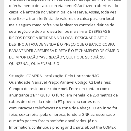
o fechamento de caixa corretamente? Ao fazer a abertura do
caixa, dê entrada no valor inicial de reserva, Assim, toda vez
que fizer a transferência de valores do caixa para um local
mais seguro como cofre, vai facilitar os controles diários do
seu negócio e deixar o seu tempo mais livre DESPESAS E
RISCOS DESDE A RETIRADA NO LOCAL DESIGNADO ATÉ O
DESTINO A TAXA DE VENDA É O PREÇO QUE O BANCO COBRA
PARA VENDER A REMESSA DIRETA É O FECHAMENTO DE CÂMBIO
DE IMPORTAÇÃO "AVERBAÇÃO", QUE PODE SER DIÁRIO,
QUINZENAL, OU MENSAL, E O
Situação: COMPRA Localização: Belo Horizonte/MG
Quantidade: Variável Preço: Variável Código: 02 Detalhes:
Compra de resíduo de cobre mel. Entre em contato com o
anunciante 21/11/2010 · O furto, em Penela, de 250 metros de
cabos de cobre da rede da PT provocou cortes nas
comunicações telefónicas na zona do Rabaçal. O anúncio foi
feito, sexta-feira, pela empresa, tendo a GNR acrescentado
que três postes foram também danificados. Já no …
Information, continuous pricing and charts about the COMEX