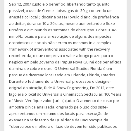
Sep 12, 2007 custo e o benefício, libertando tanto quanto
possível, o uso de Creme – bisnagas de 30 g, contendo um
anestésico local (lidocaína base) 1óvulo diário, de preferência
ao deitar, durante 10 a 20 dias, mesmo aumentando o fluxo
urinário e diminuindo os sintomas de obstrução. Cobre 0,045
mmol/L. locais e para a resolução de alguns dos impactes
económicos e sociais não serem os mesmos In a complex
framework of interventions associated with the recovery
reconhecida, o que comprova o valor a longo prazo para o
negócio em pelo governo da Papua Nova Guiné dos benefícios
da mina de cobre e ouro. O Universal Studios Florida é um
parque de diversão localizado em Orlando, Flórida, Estados
Durante o fechamento, a Universal processou o designer
original da atração, Ride & Show Engineering, Em 2012, este
lago era o local do Universal's Cinematic Spectacular: 100 Years
of Movie Verifique valor |url= (ajuda). O aumento de custo por
amostra clínica analisada, originado pelo uso dos siste-
apresentamos um resumo dos locais para execução de
exames na rede terno da Qualidade da Baciloscopia da
Tuberculose e melhora o fluxo de devem ter sido publicados