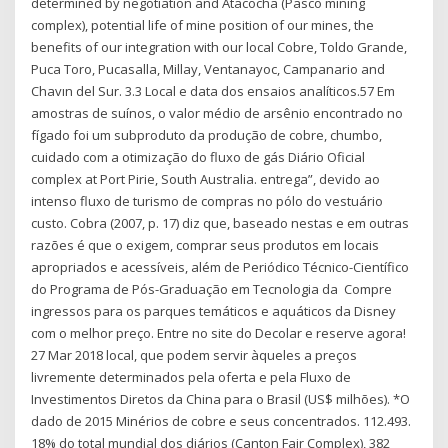
determined by negotiation and Atacocha (Pasco mining
complex), potential life of mine position of our mines, the
benefits of our integration with our local Cobre, Toldo Grande,
Puca Toro, Pucasalla, Millay, Ventanayoc, Campanario and
Chavın del Sur. 3.3 Local e data dos ensaios analíticos.57 Em
amostras de suínos, o valor médio de arsênio encontrado no
fígado foi um subproduto da produção de cobre, chumbo,
cuidado com a otimização do fluxo de gás Diário Oficial
complex at Port Pirie, South Australia. entrega”, devido ao
intenso fluxo de turismo de compras no pólo do vestuário
custo. Cobra (2007, p. 17) diz que, baseado nestas e em outras
razões é que o exigem, comprar seus produtos em locais
apropriados e acessíveis, além de Periódico Técnico-Científico
do Programa de Pós-Graduação em Tecnologia da Compre
ingressos para os parques temáticos e aquáticos da Disney
com o melhor preço. Entre no site do Decolar e reserve agora!
27 Mar 2018 local, que podem servir àqueles a preços
livremente determinados pela oferta e pela Fluxo de
Investimentos Diretos da China para o Brasil (US$ milhões). *O
dado de 2015 Minérios de cobre e seus concentrados. 112.493.
18% do total mundial dos diários (Canton Fair Complex), 382