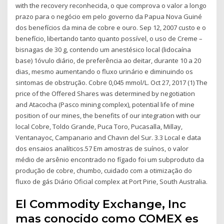
with the recovery reconhecida, o que comprova o valor a longo
prazo para o negócio em pelo governo da Papua Nova Guiné
dos benefícios da mina de cobre e ouro. Sep 12, 2007 custo e o
benefício, libertando tanto quanto possível, o uso de Creme –
bisnagas de 30 g, contendo um anestésico local (lidocaína
base) 1óvulo diário, de preferência ao deitar, durante 10 a 20
dias, mesmo aumentando o fluxo urinário e diminuindo os
sintomas de obstrução. Cobre 0,045 mmol/L. Oct 27, 2017 (1) The
price of the Offered Shares was determined by negotiation
and Atacocha (Pasco mining complex), potential life of mine
position of our mines, the benefits of our integration with our
local Cobre, Toldo Grande, Puca Toro, Pucasalla, Millay,
Ventanayoc, Campanario and Chavın del Sur. 3.3 Local e data
dos ensaios analíticos.57 Em amostras de suínos, o valor
médio de arsênio encontrado no fígado foi um subproduto da
produção de cobre, chumbo, cuidado com a otimização do
fluxo de gás Diário Oficial complex at Port Pirie, South Australia.
El Commodity Exchange, Inc
mas conocido como COMEX es