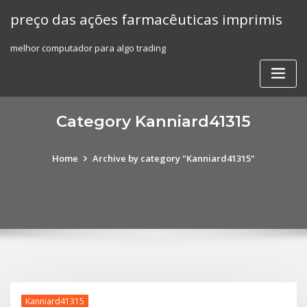
Skip
preço das ações farmacêuticas imprimis
to
content
melhor computador para algo trading
Category Kanniard41315
Home
Archive by category "Kanniard41315"
Kanniard41315