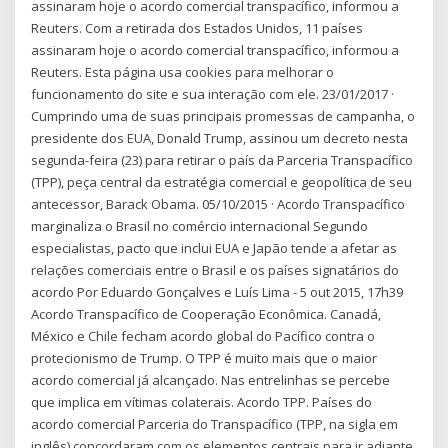
assinaram hoje o acordo comercial transpacífico, informou a
Reuters. Com a retirada dos Estados Unidos, 11 países
assinaram hoje o acordo comercial transpacífico, informou a
Reuters. Esta página usa cookies para melhorar o
funcionamento do site e sua interação com ele. 23/01/2017 ·
Cumprindo uma de suas principais promessas de campanha, o
presidente dos EUA, Donald Trump, assinou um decreto nesta
segunda-feira (23) para retirar o país da Parceria Transpacífico
(TPP), peça central da estratégia comercial e geopolítica de seu
antecessor, Barack Obama. 05/10/2015 · Acordo Transpacífico
marginaliza o Brasil no comércio internacional Segundo
especialistas, pacto que inclui EUA e Japão tende a afetar as
relações comerciais entre o Brasil e os países signatários do
acordo Por Eduardo Gonçalves e Luís Lima - 5 out 2015, 17h39
Acordo Transpacífico de Cooperação Econômica. Canadá,
México e Chile fecham acordo global do Pacífico contra o
protecionismo de Trump. O TPP é muito mais que o maior
acordo comercial já alcançado. Nas entrelinhas se percebe
que implica em vítimas colaterais. Acordo TPP. Países do
acordo comercial Parceria do Transpacífico (TPP, na sigla em
inglês) concordaram com os elementos centrais para ir adiante