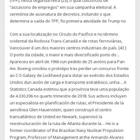
(TPP), nesta segunda-feira (23), o qual classificou de
“assassino de empregos” em sua campanha eleitoral. A
cerimônia de assinatura de decretos, incluindo o que
determina a saída do TPP, foi primeira atividade de Trump no
Com a sua localização no Círculo do Pacífico e no término
ocidental da Rodovia Trans-Canadá e de rotas ferroviárias,
Vancouver é um dos maiores centros industriais do país. [43 ]
O porto da cidade, o maior e mais diversificado porto do…
Apareceu en abril de 1966 cun pedido de 25 avións para Pan
Am. Boeing concibiu o prototipo tras perder un concurso fronte
ao C-5 Galaxy de Lockheed para dotar ao exército dos Estados
Unidos dun avión de carga e transporte estratéxico, unha… A
Statistics Canada estimou que a província teve uma população
de 4.330.206 no quarto trimestre de 2018. Sus activos incluyen
un especialista en planificación de rutas, el Presidente de la
aerolínea Glen Hauenstein, quien construyó el centro
transatlántico de United en Newark, supervisó la
reestructuración de la ruta de Atlanta durante la… He is a
former coordinator of the Brazilian Navy Nuclear Propulsion
Program, Professor of Management at the Armando Alvares