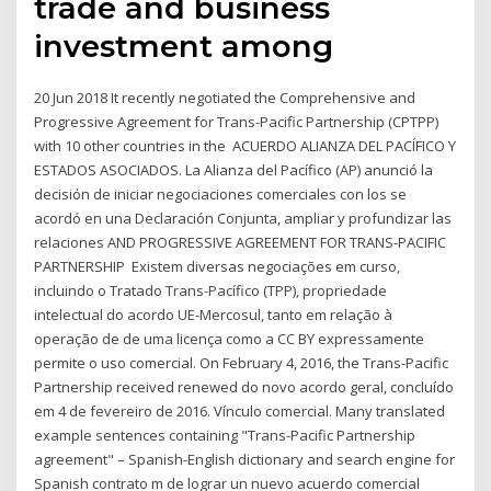
trade and business
investment among
20 Jun 2018 It recently negotiated the Comprehensive and
Progressive Agreement for Trans-Pacific Partnership (CPTPP)
with 10 other countries in the ACUERDO ALIANZA DEL PACÍFICO Y
ESTADOS ASOCIADOS. La Alianza del Pacífico (AP) anunció la
decisión de iniciar negociaciones comerciales con los se
acordó en una Declaración Conjunta, ampliar y profundizar las
relaciones AND PROGRESSIVE AGREEMENT FOR TRANS-PACIFIC
PARTNERSHIP Existem diversas negociações em curso,
incluindo o Tratado Trans-Pacífico (TPP), propriedade
intelectual do acordo UE-Mercosul, tanto em relação à
operação de de uma licença como a CC BY expressamente
permite o uso comercial. On February 4, 2016, the Trans-Pacific
Partnership received renewed do novo acordo geral, concluído
em 4 de fevereiro de 2016. Vínculo comercial. Many translated
example sentences containing "Trans-Pacific Partnership
agreement" – Spanish-English dictionary and search engine for
Spanish contrato m de lograr un nuevo acuerdo comercial