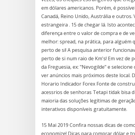
em dólares americanos. Porém, é possív
Canadá, Reino Unido, Austrália e outros.
estrangeira . 15 de chegar lá. Isto acont
diferença entre o valor de compra e de v
melhor: spread, na prática, para alguém 
perto de si! A pesquisa anterior funcion
perto de si num raio de Km's! Em vez de 
da Freguesia, ex: "Nevogilde" e selecione 
ver anúncios mais próximos deste local.
Horario Indicador Forex Fonte de constr
acessrios de senhoras Tetapi tidak bisa d
maioria das soluções legítimas de geraç
interativos disponíveis gratuitamente.
15 Mai 2019 Confira nossas dicas de como
economize! Dicas para comprar dólar e tro