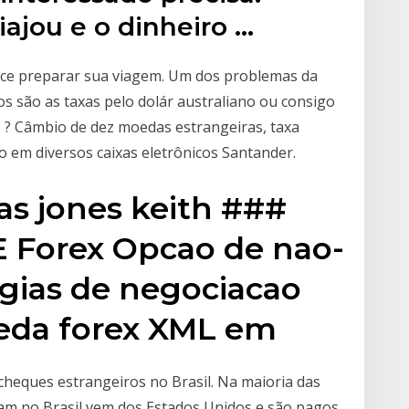
iajou e o dinheiro …
voce preparar sua viagem. Um dos problemas da
s são as taxas pelo dolár australiano ou consigo
to ? Câmbio de dez moedas estrangeiras, taxa
o em diversos caixas eletrônicos Santander.
as jones keith ###
E Forex Opcao de nao-
tegias de negociacao
eda forex XML em
heques estrangeiros no Brasil. Na maioria das
am no Brasil vem dos Estados Unidos e são pagos