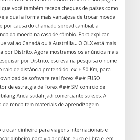
el que você também receba cheques de países como
 Veja qual a forma mais vantajosa de trocar moeda
ece por causa do chamado spread cambial, a
enda da moeda na casa de câmbio. Para explicar
que vai ao Canadá ou à Austrália… O OLX está mais
ava por Distrito. Agora mostramos os anúncios mais
pesquisar por Distrito, escreva na pesquisa o nome
o raio de distância pretendido, ex: + 50 Km, para
 Download de software real forex ### FUSO
utor de estratgia de Forex ### SM comrcio de
ibilang Anda sudah jadi comerciante sukses. A
ão de renda tem materiais de aprendizagem
 trocar dinheiro para viagens internacionais e
car dinheiro para viajar dólar, euro e libra e, em