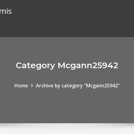
imis
Category Mcgann25942
Home
Archive by category "Mcgann25942"