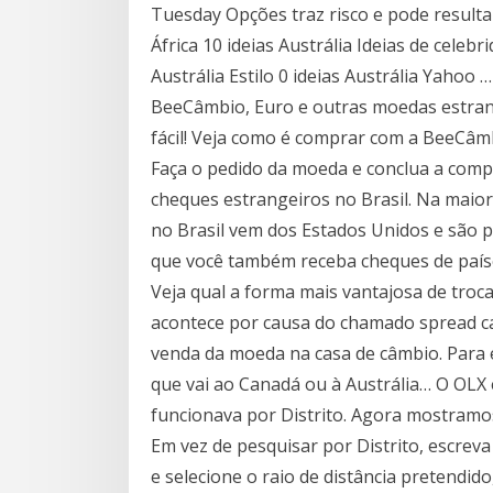
Tuesday Opções traz risco e pode resultar
África 10 ideias Austrália Ideias de celeb
Austrália Estilo 0 ideias Austrália Yaho
BeeCâmbio, Euro e outras moedas estrang
fácil! Veja como é comprar com a BeeCâmbi
Faça o pedido da moeda e conclua a com
cheques estrangeiros no Brasil. Na maio
no Brasil vem dos Estados Unidos e são 
que você também receba cheques de paíse
Veja qual a forma mais vantajosa de troca
acontece por causa do chamado spread cam
venda da moeda na casa de câmbio. Para e
que vai ao Canadá ou à Austrália… O OLX e
funcionava por Distrito. Agora mostramos
Em vez de pesquisar por Distrito, escrev
e selecione o raio de distância pretendid