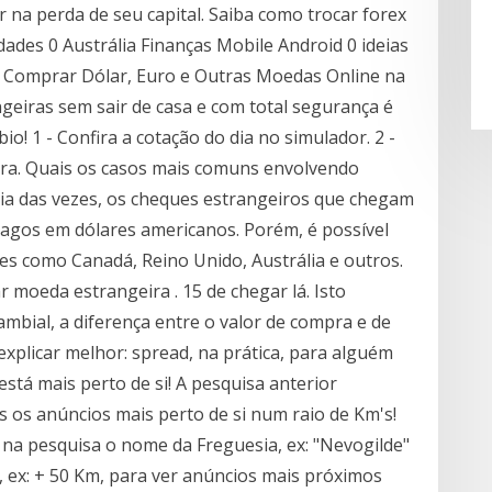
 na perda de seu capital. Saiba como trocar forex
ridades 0 Austrália Finanças Mobile Android 0 ideias
o … Comprar Dólar, Euro e Outras Moedas Online na
eiras sem sair de casa e com total segurança é
o! 1 - Confira a cotação do dia no simulador. 2 -
pra. Quais os casos mais comuns envolvendo
ria das vezes, os cheques estrangeiros que chegam
pagos em dólares americanos. Porém, é possível
s como Canadá, Reino Unido, Austrália e outros.
r moeda estrangeira . 15 de chegar lá. Isto
bial, a diferença entre o valor de compra e de
xplicar melhor: spread, na prática, para alguém
stá mais perto de si! A pesquisa anterior
 os anúncios mais perto de si num raio de Km's!
a na pesquisa o nome da Freguesia, ex: "Nevogilde"
o, ex: + 50 Km, para ver anúncios mais próximos