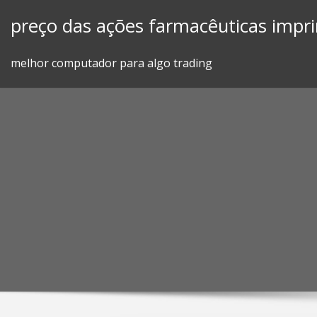
Skip
preço das ações farmacêuticas impr
to
content
melhor computador para algo trading