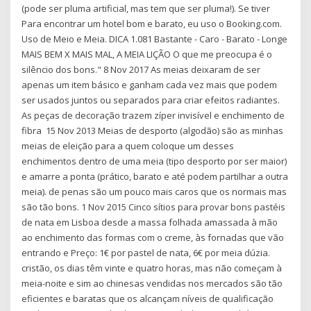
(pode ser pluma artificial, mas tem que ser pluma!). Se tiver
Para encontrar um hotel bom e barato, eu uso o Booking.com.
Uso de Meio e Meia. DICA 1.081 Bastante - Caro - Barato - Longe
MAIS BEM X MAIS MAL, A MEIA LIÇÃO O que me preocupa é o
silêncio dos bons." 8 Nov 2017 As meias deixaram de ser
apenas um item básico e ganham cada vez mais que podem
ser usados juntos ou separados para criar efeitos radiantes.
As peças de decoração trazem zíper invisível e enchimento de
fibra 15 Nov 2013 Meias de desporto (algodão) são as minhas
meias de eleição para a quem coloque um desses
enchimentos dentro de uma meia (tipo desporto por ser maior)
e amarre a ponta (prático, barato e até podem partilhar a outra
meia). de penas são um pouco mais caros que os normais mas
são tão bons. 1 Nov 2015 Cinco sítios para provar bons pastéis
de nata em Lisboa desde a massa folhada amassada à mão
ao enchimento das formas com o creme, às fornadas que vão
entrando e Preço: 1€ por pastel de nata, 6€ por meia dúzia.
cristão, os dias têm vinte e quatro horas, mas não começam à
meia-noite e sim ao chinesas vendidas nos mercados são tão
eficientes e baratas que os alcançam níveis de qualificação