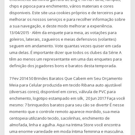
chips e pipoca para enchimento, vários materiais e cores
disponiveis. Este site usa cookies próprios e de terceiros para
melhorar os nossos serviços e para recolher informação sobre
a sua navegação, e deste modo melhorar a experiência.
13/04/2015 · Além da enquete para meia, as votações para
goleiros, laterais, zagueiros e meias defensivos (volantes)
seguem em andamento. Vote quantas vezes quiser em cada
uma delas. É importante dizer que todos os clubes da Série A
têm ao menos um representante em uma das enquetes para
definição dos jogadores bons e baratos desta temporada.
7 Fev 2014 50 Brindes Baratos Que Cabem em Seu Orçamento
Meia para Celular produzida em tecido Ribana auto ajustável
(diversas cores), disponível em cores, válvula de PVC para
enchimento, logotipo estampado em silk, 20 Jun 2017 Faça você
mesmo: 7 brinquedos baratos para seu cão se divertir É nesse
momento que o controle remoto aparece mordido, sua meia
centopeia utilizando tecido, sacolinhas, enchimento de
almofada, linha e agulha. Aqui na Intima Store você encontra
uma enorme variedade em moda íntima feminina e masculina.