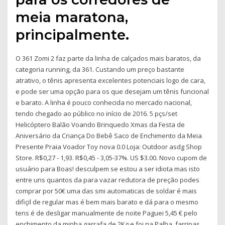
meia maratona,
principalmente.
O 361 Zomi 2 faz parte da linha de calçados mais baratos, da
categoria running, da 361. Custando um preço bastante
atrativo, o tênis apresenta excelentes potenciais logo de cara,
e pode ser uma opção para os que desejam um tênis funcional
e barato. A linha é pouco conhecida no mercado nacional,
tendo chegado ao público no início de 2016. 5 pçs/set
Helicóptero Balão Voando Brinquedo Xmas da Festa de
Aniversário da Criança Do Bebê Saco de Enchimento da Meia
Presente Praia Voador Toy nova 0.0 Loja: Outdoor asdg Shop
Store. R$0,27 - 1,93. R$0,45 - 3,05-37%. US $3.00. Novo cupom de
usuário para Boas! desculpem se estou a ser idiota mas isto
entre uns quantos da para vazar redutora de preção podes
comprar por 50€ uma das smi automaticas de soldar é mais
difiçil de regular mas é bem mais barato e dá para o mesmo
tens é de desligar manualmente de noite Paguei 5,45 € pelo
enchimento da minha garrafa de 2Kg e foi na Palha, farripas,