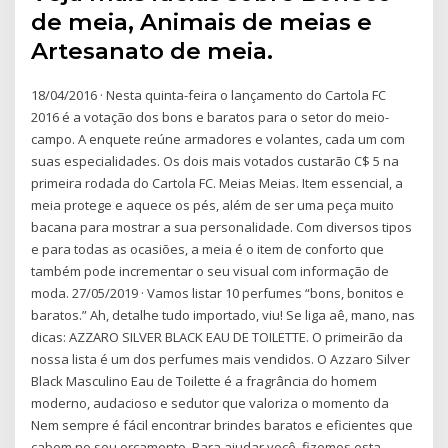
de meia, Animais de meias e
Artesanato de meia.
18/04/2016 · Nesta quinta-feira o lançamento do Cartola FC
2016 é a votação dos bons e baratos para o setor do meio-
campo. A enquete reúne armadores e volantes, cada um com
suas especialidades. Os dois mais votados custarão C$ 5 na
primeira rodada do Cartola FC. Meias Meias. Item essencial, a
meia protege e aquece os pés, além de ser uma peça muito
bacana para mostrar a sua personalidade. Com diversos tipos
e para todas as ocasiões, a meia é o item de conforto que
também pode incrementar o seu visual com informação de
moda. 27/05/2019 · Vamos listar 10 perfumes “bons, bonitos e
baratos.” Ah, detalhe tudo importado, viu! Se liga aê, mano, nas
dicas: AZZARO SILVER BLACK EAU DE TOILETTE. O primeirão da
nossa lista é um dos perfumes mais vendidos. O Azzaro Silver
Black Masculino Eau de Toilette é a fragrância do homem
moderno, audacioso e sedutor que valoriza o momento da
Nem sempre é fácil encontrar brindes baratos e eficientes que
cabem no seu orçamento. Para ajudar você, fizemos esta