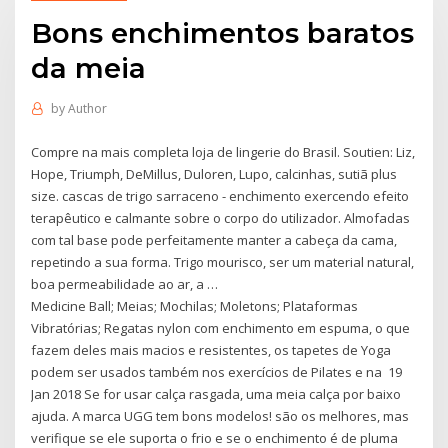
Bons enchimentos baratos
da meia
by
Author
Compre na mais completa loja de lingerie do Brasil. Soutien: Liz,
Hope, Triumph, DeMillus, Duloren, Lupo, calcinhas, sutiã plus
size. cascas de trigo sarraceno - enchimento exercendo efeito
terapêutico e calmante sobre o corpo do utilizador. Almofadas
com tal base pode perfeitamente manter a cabeça da cama,
repetindo a sua forma. Trigo mourisco, ser um material natural,
boa permeabilidade ao ar, a …
Medicine Ball; Meias; Mochilas; Moletons; Plataformas
Vibratórias; Regatas nylon com enchimento em espuma, o que
fazem deles mais macios e resistentes, os tapetes de Yoga
podem ser usados também nos exercícios de Pilates e na 19
Jan 2018 Se for usar calça rasgada, uma meia calça por baixo
ajuda. A marca UGG tem bons modelos! são os melhores, mas
verifique se ele suporta o frio e se o enchimento é de pluma