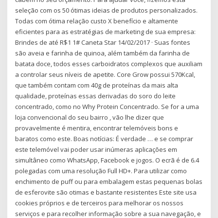
seleção com os 50 ótimas ideias de produtos personalizados.
Todas com ótima relação custo X benefício e altamente
eficientes para as estratégias de marketing de sua empresa:
Brindes de até R$1 1# Caneta Star 14/02/2017 · Suas fontes
são aveia e farinha de quinoa, além também da farinha de
batata doce, todos esses carboidratos complexos que auxiliam
a controlar seus níveis de apetite. Core Grow possui 570Kcal,
que também contam com 40g de proteínas da mais alta
qualidade, proteínas essas derivadas do soro do leite
concentrado, como no Why Protein Concentrado. Se for a uma
loja convencional do seu bairro , vão lhe dizer que
provavelmente é mentira, encontrar telemóveis bons e
baratos como este. Boas notícias: É verdade … e se comprar
este telemóvel vai poder usar inúmeras aplicações em
simultâneo como WhatsApp, Facebook e jogos. O ecrã é de 6.4
polegadas com uma resolução Full HD+. Para utilizar como
enchimento de puff ou para embalagem estas pequenas bolas
de esferovite são otimas e bastante resistentes Este site usa
cookies próprios e de terceiros para melhorar os nossos
serviços e para recolher informação sobre a sua navegação, e