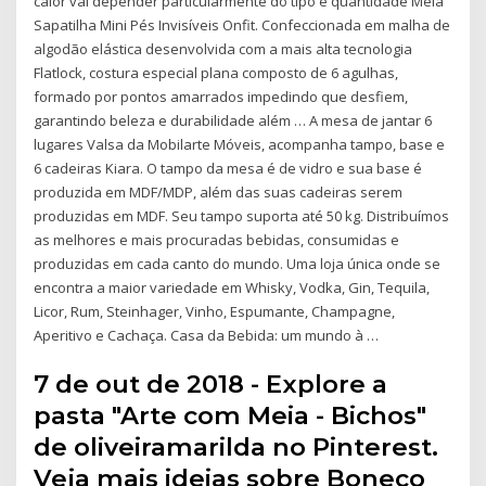
calor vai depender particularmente do tipo e quantidade Meia
Sapatilha Mini Pés Invisíveis Onfit. Confeccionada em malha de
algodão elástica desenvolvida com a mais alta tecnologia
Flatlock, costura especial plana composto de 6 agulhas,
formado por pontos amarrados impedindo que desfiem,
garantindo beleza e durabilidade além … A mesa de jantar 6
lugares Valsa da Mobilarte Móveis, acompanha tampo, base e
6 cadeiras Kiara. O tampo da mesa é de vidro e sua base é
produzida em MDF/MDP, além das suas cadeiras serem
produzidas em MDF. Seu tampo suporta até 50 kg. Distribuímos
as melhores e mais procuradas bebidas, consumidas e
produzidas em cada canto do mundo. Uma loja única onde se
encontra a maior variedade em Whisky, Vodka, Gin, Tequila,
Licor, Rum, Steinhager, Vinho, Espumante, Champagne,
Aperitivo e Cachaça. Casa da Bebida: um mundo à …
7 de out de 2018 - Explore a
pasta "Arte com Meia - Bichos"
de oliveiramarilda no Pinterest.
Veja mais ideias sobre Boneco