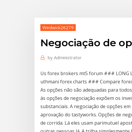
Wedwick26279
Negociação de op
by
Administrator
Us forex brokers mt5 forum ### LONG Le
uthmani forex charts ### Compare forex
As opções não são adequadas para todos o
às opções de negociação expõem os inves
substanciais. A negociação de opções em 
aprovação do tastyworks. Opções de nego
de corrida. Lá eles usam parimutuel apos
outras pessoas lá. A trilha simplesmente