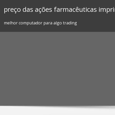
Skip
preço das ações farmacêuticas impr
to
content
melhor computador para algo trading