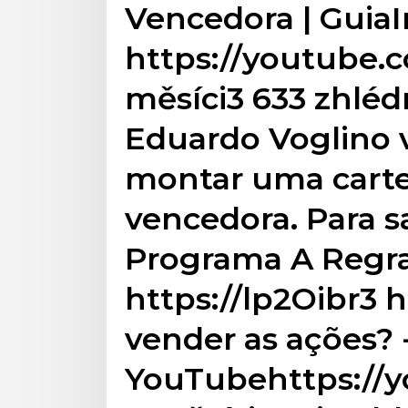
Vencedora | Guia
https://youtube.
měsíci3 633 zhlé
Eduardo Voglino v
montar uma carte
vencedora. Para s
Programa A Regra 
https://lp2Oibr3 
vender as ações? 
YouTubehttps://