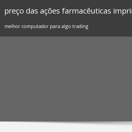
Skip
preço das ações farmacêuticas impr
to
content
melhor computador para algo trading