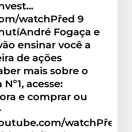
Invest…
com/watchPřed 9
dnutíAndré Fogaça e
ão ensinar você a
ira de ações
aber mais sobre o
Nº1, acesse:
hora e comprar ou
-
youtube.com/watchPřed